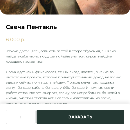
Свеча Пентакль
8 000
р.
Что она даёт? Здесь, если есть застой в сфере обучения, вы явно
найдёте себе что-то по душе, пойдёте учиться, курсы, найдёте
хорошего наставника.
Свеча идёт как и финансовая, т.е. Вы вкладываетесь, в какие-то
интересные проекты, которые принесут отличный доход, не только
здесь и сейчас, но и в дальнейшем. Приход клиентов, продажи
станут больше, работы больше, учёбы больше. И помним свечи
работают там где есть энергия, если у вас нет работы, либо целей в
жизни, энергии от сюда нет. Все свечи изготовлены из воска,
натуральных трав и премиум масел.
ЗАКАЗАТЬ